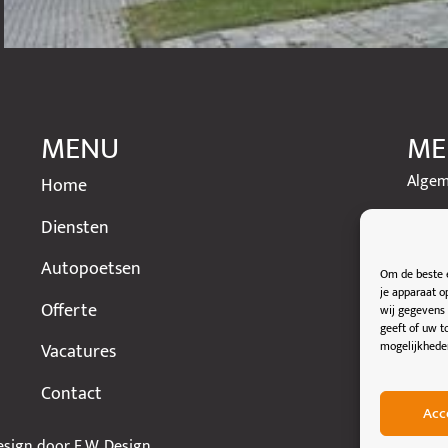
MENU
ME
Algem
Home
Privac
Diensten
Autopoetsen
Om de beste e
je apparaat o
Offerte
wij gegevens 
geeft of uw t
mogelijkhede
Vacatures
Contact
Acc
esign door
E.W. Design