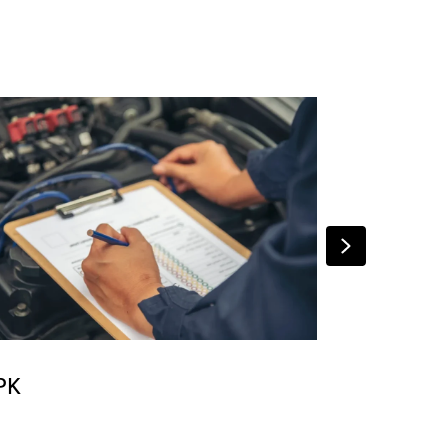
Next
PK
Airco