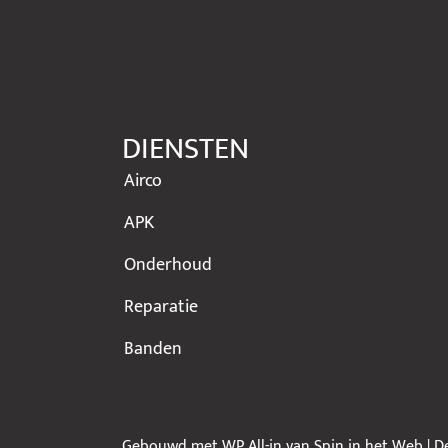
DIENSTEN
Airco
APK
Onderhoud
Reparatie
Banden
Gebouwd met
WP All-in
van
Spin in het Web
| D